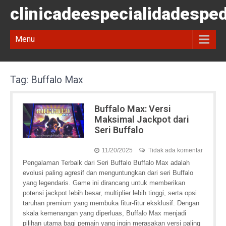
clinicadeespecialidadespe
Menu
Tag:
Buffalo Max
Buffalo Max: Versi
Maksimal Jackpot dari
Seri Buffalo
11/20/2025
Tidak ada komentar
Pengalaman Terbaik dari Seri Buffalo Buffalo Max adalah
evolusi paling agresif dan menguntungkan dari seri Buffalo
yang legendaris. Game ini dirancang untuk memberikan
potensi jackpot lebih besar, multiplier lebih tinggi, serta opsi
taruhan premium yang membuka fitur-fitur eksklusif. Dengan
skala kemenangan yang diperluas, Buffalo Max menjadi
pilihan utama bagi pemain yang ingin merasakan versi paling