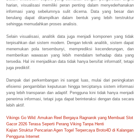
harian, visualisasi memiliki peran penting dalam menyederhanakan
informasi yang sebelumnya sulit dicerna. Data yang besar dan
berulang dapat ditampilkan dalam bentuk yang lebih terstruktur
sehingga memudahkan proses analisis.
Selain visualisasi, analitik data juga menjadi komponen yang tidak
terpisahkan dari sistem modern. Dengan teknik analitik, sistem dapat
menemukan pola tersembunyi, memprediksi kecenderungan, dan
memberikan wawasan yang lebih mendalam terhadap data yang
tersedia. Hal ini menjadikan data tidak hanya bersifat informatif, tetapi
juga prediktif.
Dampak dari perkembangan ini sangat luas, mulai dari peningkatan
efisiensi pengambilan keputusan hingga terciptanya sistem informasi
yang lebih transparan dan adaptif. Pengguna kini tidak hanya menjadi
penerima informasi, tetapi juga dapat berinteraksi dengan data secara
lebih aktif.
Navigasi
Vikings Go Wild: Amukan Reel Bergaya Ragnarok yang Membuat Slot
pos
Gacor 2026 Terasa Seperti Perang Viking Tanpa Henti
Kajian Struktur Pencarian Agen Togel Terpercaya Broto4D di Kalangan
Pengguna Internet