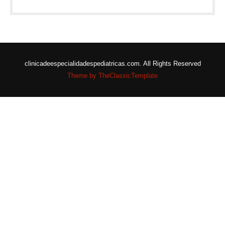
clinicadeespecialidadespediatricas.com. All Rights Reserved
Theme by TheClassicTemplate